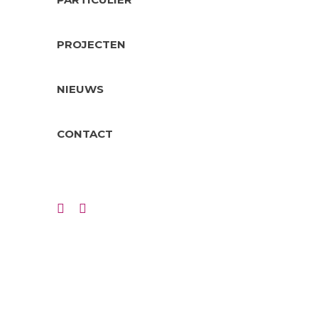
woongeb
zorgfuncti
PROJECTEN
opgenome
winkel en
NIEUWS
dementer
van een 
ouderen e
CONTACT
wonen. M
'babyboom
groeiende
levensloo
hebben de
buurt te 
dat nodig 