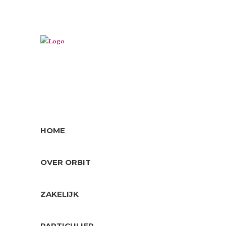
LEVE
WON
BUS
HOME
Levenslo
architect
OVER ORBIT
levenslo
de rand 
ZAKELIJK
Bussumme
kinderboe
hoek is d
PARTICULIER