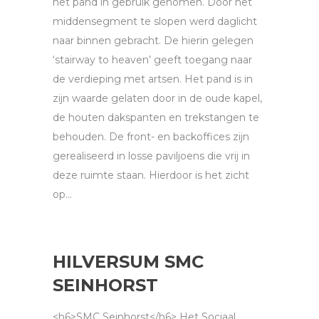
het pand in gebruik genomen. Door het
middensegment te slopen werd daglicht
naar binnen gebracht. De hierin gelegen
‘stairway to heaven’ geeft toegang naar
de verdieping met artsen. Het pand is in
zijn waarde gelaten door in de oude kapel,
de houten dakspanten en trekstangen te
behouden. De front- en backoffices zijn
gerealiseerd in losse paviljoens die vrij in
deze ruimte staan. Hierdoor is het zicht
op...
HILVERSUM SMC
SEINHORST
<h6>SMC Seinhorst</h6> Het Sociaal