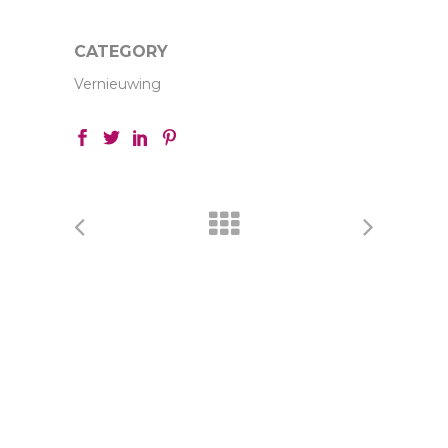
CATEGORY
Vernieuwing
Privacyverklaring
| Algemene voorwaarden | Disclaimer |
Contact met ORBIT
architecten
| Rechtsverhouding DNR 2005 © ORBIT architecten.