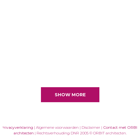
binnenkomst in de ‘wastrommel’ een
wachtruimte gemaakt. Vanuit de sluis is er
een directe entree naar de apotheek. De
huisartsenpraktijk is onderverdeeld in een
duo- en een triopraktijk. Deze zijn te
bereiken vanuit de open wachtruimte.
Bent u nieuwsgierig loop dan vooral een
keer naar binnen bij AHOED in Den Haag....
SHOW MORE
Privacyverklaring
| Algemene voorwaarden | Disclaimer |
Contact met ORBIT
architecten
| Rechtsverhouding DNR 2005 © ORBIT architecten.