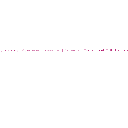
cyverklaring
| Algemene voorwaarden | Disclaimer |
Contact met ORBIT archit